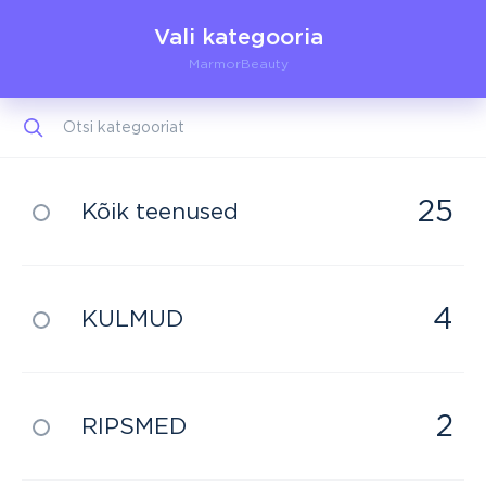
Vali kategooria
MarmorBeauty
25
Kõik teenused
4
KULMUD
2
RIPSMED