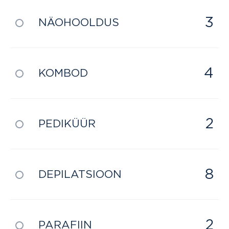
3
NÄOHOOLDUS
4
KOMBOD
2
PEDIKÜÜR
8
DEPILATSIOON
2
PARAFIIN